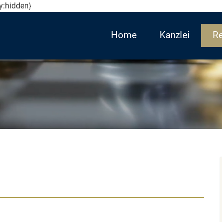
ty:hidden}
Home
Kanzlei
Re